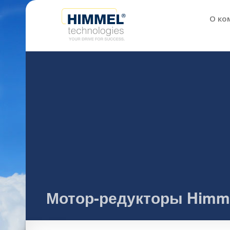
О ко
Мотор-редукторы Himmel