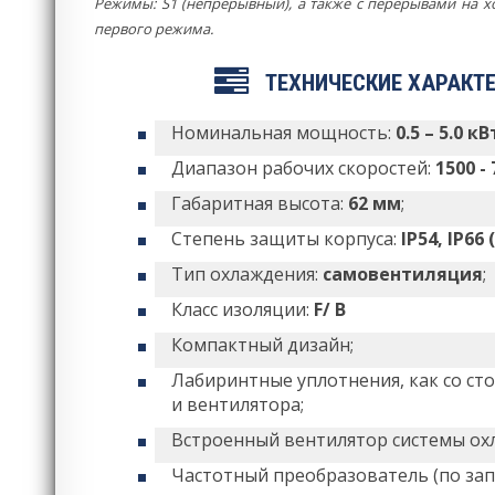
Режимы: S1 (непрерывный), а также с перерывами на
первого режима.
ТЕХНИЧЕСКИЕ ХАРАКТ
Номинальная мощность:
0.5 – 5.0 кВ
Диапазон рабочих скоростей:
1500 -
Габаритная высота:
62 мм
;
Степень защиты корпуса:
IP54, IP66
Тип охлаждения:
самовентиляция
;
Класс изоляции:
F/ B
Компактный дизайн;
Лабиринтные уплотнения, как со ст
и вентилятора;
Встроенный вентилятор системы ох
Частотный преобразователь (по запр