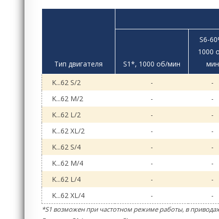
S6-60
1000 
Тип двигателя
S1*, 1000 об/мин
мин
K...62 S/2
-
-
K...62 M/2
-
-
K...62 L/2
-
-
K...62 XL/2
-
-
K...62 S/4
-
-
K...62 M/4
-
-
K...62 L/4
-
-
K...62 XL/4
-
-
*S1 возможен при частотном режиме работы, в приводах