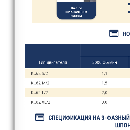
Вал со
шпоночным
пазом
НО
Тип двигателя
3000 об/мин
K...62 S/2
1,1
K...62 M/2
1,5
K...62 L/2
2,0
K...62 XL/2
3,0
СПЕЦИФИКАЦИЯ НА 3-ФАЗНЫЙ 
ШПОН