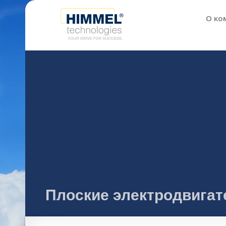
О ко
Плоские электродвигат