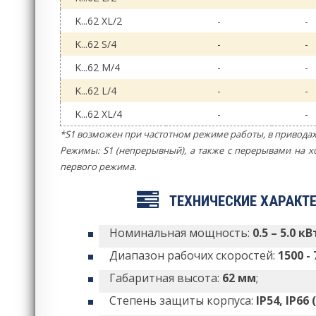
K...62 XL/2
-
-
K...62 S/4
-
-
K...62 M/4
-
-
K...62 L/4
-
-
K...62 XL/4
-
-
*S1 возможен при частотном режиме работы, в приводах
Режимы: S1 (непрерывный), а также с перерывами на
первого режима.
ТЕХНИЧЕСКИЕ ХАРАКТ
Номинальная мощность:
0.5 – 5.0 кВ
Диапазон рабочих скоростей:
1500 -
Габаритная высота:
62 мм
;
Степень защиты корпуса:
IP54, IP66