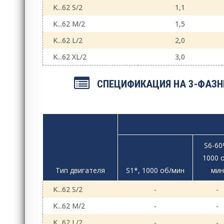
K...62 S/2
1,1
K...62 M/2
1,5
K...62 L/2
2,0
K...62 XL/2
3,0
СПЕЦИФИКАЦИЯ НА 3-ФАЗН
S6-60
1000 
Тип двигателя
S1*, 1000 об/мин
мин
K...62 S/2
-
-
K...62 M/2
-
-
K...62 L/2
-
-