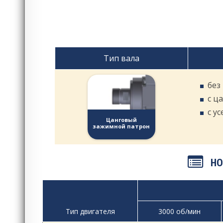
Тип вала
без
с ц
с у
Цанговый
зажимной патрон
НО
Тип двигателя
3000 об/мин