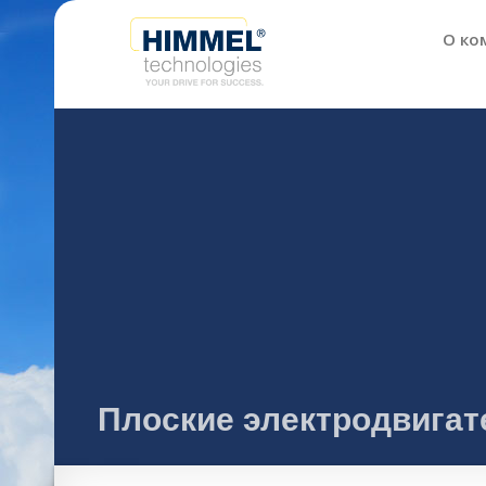
О ко
Плоские электродвигат