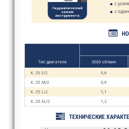
с уси
Гидравлический
c оди
зажим
инструмента
НО
Тип двигателя
3000 об/мин
K...55 S/2
0,6
K...55 M/2
0,9
K...55 L/2
1,1
K...55 XL/2
1,2
ТЕХНИЧЕСКИЕ ХАРАКТ