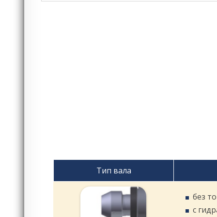
Тип вала
без т
с гид