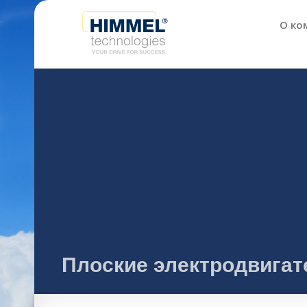
О ко
Плоские электродвигат