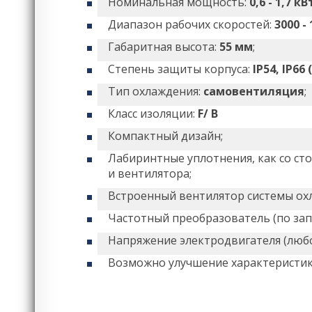
Номинальная мощность:
0,6 - 1,7 кВ
Диапазон рабочих скоростей:
3000 -
Габаритная высота:
55 мм
;
Степень защиты корпуса:
IP54, IP66
Тип охлаждения:
самовентиляция
;
Класс изоляции:
F/ B
Компактный дизайн;
Лабиринтные уплотнения, как со ст
и вентилятора;
Встроенный вентилятор системы ох
Частотный преобразователь (по запр
Напряжение электродвигателя (любо
Возможно улучшение характеристи