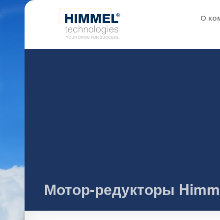
О ко
Мотор-редукторы Himmel