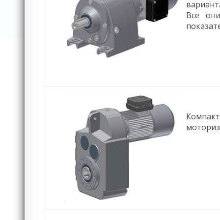
вариант
Все он
показат
Компак
моториз