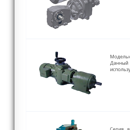
Модельн
Данный
использ
Серия 