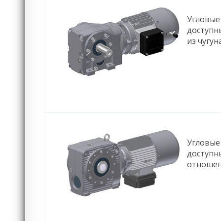
Угловые
доступн
из чугу
Угловые
доступн
отношен