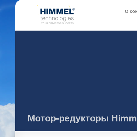
О ко
Мотор-редукторы Himmel