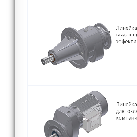
Линейка
выдающи
эффекти
Линейка
для охл
компани