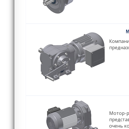
М
Компан
предназ
Мотор-р
предста
очень к