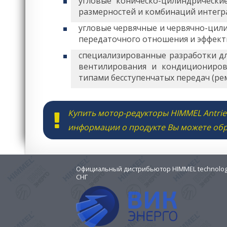
угловые коническо-цилиндрическ
размерностей и комбинаций интегр
угловые червячные и червячно-цил
передаточного отношения и эффект
специализированные разработки дл
вентилирования и кондициониров
типами бесступенчатых передач (ре
Купить мотор-редукторы HIMMEL Antrieb
информации о продукте Вы можете об
Официальный дистрибьютор HIMMEL technologi
СНГ