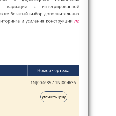
в, вариации с интегрированной
также богатый выбор дополнительных
ниторинга и усиления конструкции
по
Номер чертежа
1NJ004635 / 1NJ004636
уточнить цену