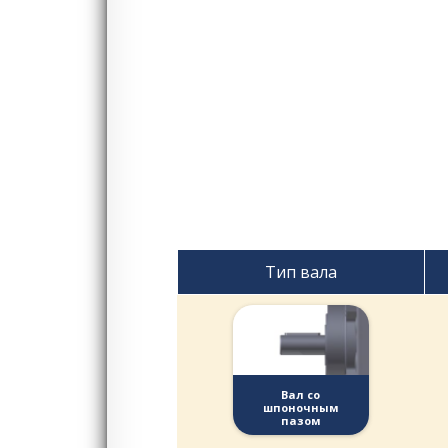
Тип вала
Вал со
шпоночным
пазом