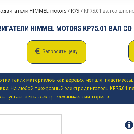
родвигатели HIMMEL motors
K75
KP75.01 вал со шпо
ИГАТЕЛИ HIMMEL MOTORS KP75.01 ВАЛ 
Запросить цену
тка таких материалов как дерево, металл, пластмассы
вки. На любой трёхфазный электродвигатель KP75.01 п
жно установить электромеханический тормоз.