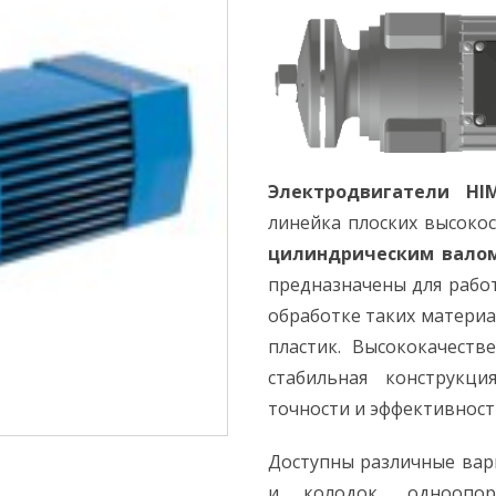
Электродвигатели HI
линейка плоских высоко
цилиндрическим вало
предназначены для рабо
обработке таких материал
пластик. Высококачеств
стабильная конструкц
точности и эффективност
Доступны различные вар
и колодок, одноопо