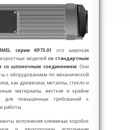
MMEL серии KP75.01
это широкая
скоростных моделей
со стандартным
м со шпоночным соединением
. Они
ты с оборудованием по механической
ов, как древесина, металлы, стекло и
енные материалы, жесткая и крайне
ия для повышенных требований к
и работы.
ианты исполнения клеммных коробок
рное и двухопорное исполнение