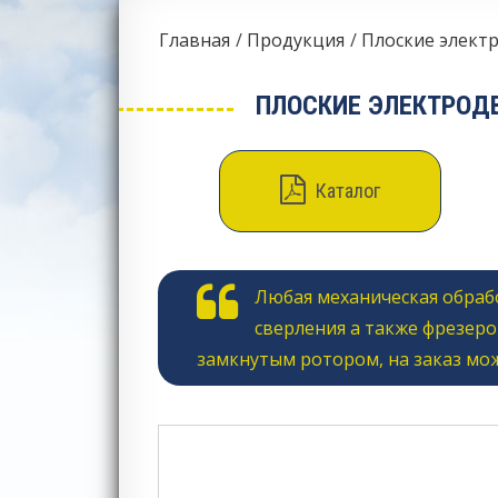
Главная
Продукция
Плоские элект
ПЛОСКИЕ ЭЛЕКТРОДВ
Каталог
Любая механическая обрабо
сверления а также фрезеро
замкнутым ротором, на заказ мо