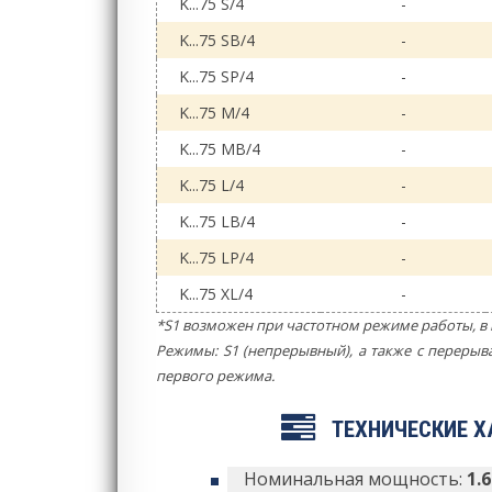
K...75 S/4
-
K...75 SB/4
-
K...75 SP/4
-
K...75 M/4
-
K...75 MB/4
-
K...75 L/4
-
K...75 LB/4
-
K...75 LP/4
-
K...75 XL/4
-
*S1 возможен при частотном режиме работы, в 
Режимы: S1 (непрерывный), а также с переры
первого режима.
ТЕХНИЧЕСКИЕ Х
Номинальная мощность:
1.6