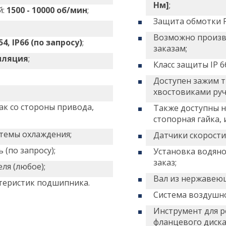
Нм]
;
й:
1500 - 10000 об/мин
;
Защита обмотки P
Возможно произв
54, IP66 (по запросу)
;
заказам;
иляция
;
Класс защиты IP 66
Доступен зажим т
хвостовиками руч
ак со стороны привода,
Также доступны н
стопорная гайка, 
темы охлаждения;
Датчики скорости 
(по запросу);
Установка водяно
заказ;
ля (любое);
Вал из нержавеющ
теристик подшипника.
Система воздушно
Инструмент для р
фланцевого диска 