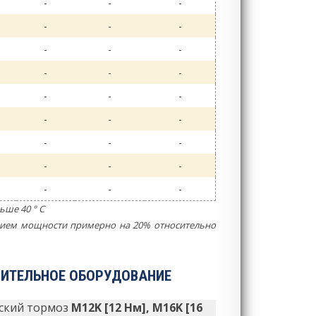
-
-
-
-
-
-
-
-
-
-
-
-
-
-
-
-
-
-
-
-
-
-
-
-
-
-
-
ьше 40 ° C
ением мощности примерно на 20% относительно
ИТЕЛЬНОЕ ОБОРУДОВАНИЕ
ский тормоз
M12K [12 Нм], M16K [16