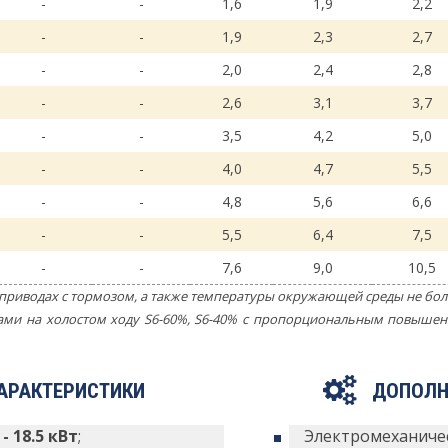
-
-
1,6
1,9
2,2
-
-
1,9
2,3
2,7
-
-
2,0
2,4
2,8
-
-
2,6
3,1
3,7
-
-
3,5
4,2
5,0
-
-
4,0
4,7
5,5
-
-
4,8
5,6
6,6
-
-
5,5
6,4
7,5
-
-
7,6
9,0
10,5
приводах с тормозом, а также температуры окружающей среды не бол
вами на холостом ходу S6-60%, S6-40% с пропорциональным повыш
АРАКТЕРИСТИКИ
ДОПОЛН
 - 18.5 кВт
;
Электромеханиче