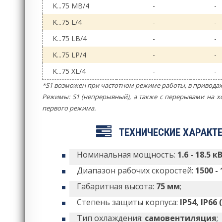
K...75 MB/4
-
-
K...75 L/4
-
-
K...75 LB/4
-
-
K...75 LP/4
-
-
K...75 XL/4
-
-
*S1 возможен при частотном режиме работы, в приводах
Режимы: S1 (непрерывный), а также с перерывами на
первого режима.
ТЕХНИЧЕСКИЕ ХАРАКТ
Номинальная мощность:
1.6 - 18.5 к
Диапазон рабочих скоростей:
1500 -
Габаритная высота:
75 мм
;
Степень защиты корпуса:
IP54, IP66
Тип охлаждения:
самовентиляция
;