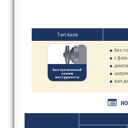
Тип вала
без т
с фла
диапа
Быстросменный
ширин
зажим
инструмента
вал д
НО