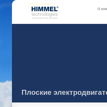
О ко
Плоские электродвигат