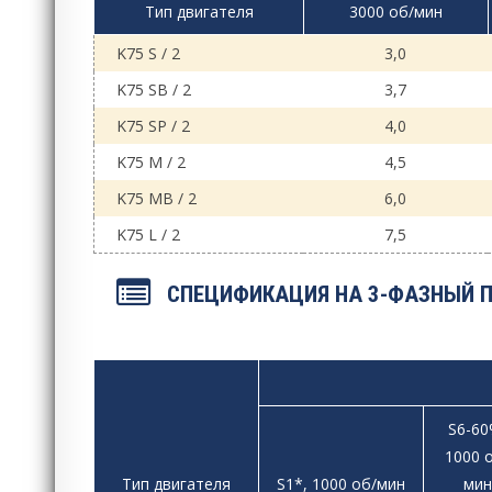
Тип двигателя
3000 об/мин
K75 S / 2
3,0
K75 SB / 2
3,7
K75 SP / 2
4,0
K75 M / 2
4,5
K75 MB / 2
6,0
K75 L / 2
7,5
СПЕЦИФИКАЦИЯ НА 3-ФАЗНЫЙ П
S6-60
1000 
Тип двигателя
S1*, 1000 об/мин
мин